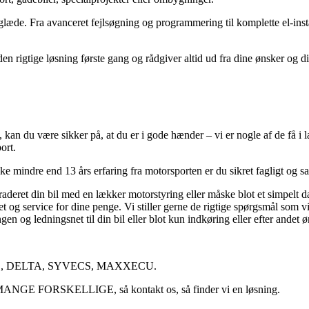
eglæde. Fra avanceret fejlsøgning og programmering til komplette el-inst
 rigtige løsning første gang og rådgiver altid ud fra dine ønsker og di
kan du være sikker på, at du er i gode hænder – vi er nogle af de få i la
ort.
 mindre end 13 års erfaring fra motorsporten er du sikret fagligt og sa
graderet din bil med en lækker motorstyring eller måske blot et simpelt
et og service for dine penge. Vi stiller gerne de rigtige spørgsmål som 
ingen og ledningsnet til din bil eller blot kun indkøring eller efter ande
S, DELTA, SYVECS, MAXXECU.
MANGE FORSKELLIGE, så kontakt os, så finder vi en løsning.