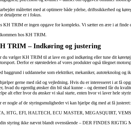
 arbejder målrettet med at optimere både ydelse, driftssikkerhed og kør
r detaljerne er i fokus.
s KH TRIM er ingen opgave for kompleks. Vi sætter en ære i at finde den
lkommen hos KH TRIM.
H TRIM – Indkøring og justering
 du vælger KH TRIM til at lave en god indkøring eller tune dit køretøj, 
torsport. Derfor er størstedelen af vores produkter også tilegnet motorsp
d baggrund i uddannelse som elektriker, mekaniker, autoteknolog og ikke
 hjælper gerne med råd og vejledning. Hvis du er interesseret i at få op
er, hvad du egentlig ønsker din bil skal kunne – og dermed får du kvalit
lpe alt efter hvor du ønsker vi skal starte, enten hvor vi laver hele styr
r er nogle af de styringsmuligheder vi kan hjælpe dig med at få justeret:
A, HTG, EFI, HALTECH, ECU MASTER, MEGASQUIRT, VEM
 din styring ikke nævnt blandt ovenstående – DER FINDES RIGTIG 