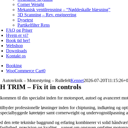
Corner Weight
Mekanisk ventilrensning – “Nøddeskalle blæsning”
3D Scanning – Rev. engineering
Dysetest
Partikelfilter Rens
FAQ og Priser
Hvem er vi?
Book tid her!
Webshop
Downloads
Kontakt os
Booking
WooCommerce Cart
0
Autoteknik – Motorstyring – Rullefelt
Kennet
2026-07-20T11:15:26+0
H TRIM – Fix it in controls
lkommen til din specialist inden for motorsport, autoel og avanceret mot
 tilbyder professionelle løsninger inden for chiptuning, indkøring og opt
 specialbyggede køretøjer samt cornerweight og undervognstilpasning af 
d den rette tekniske baggrund og erfaring kombinerer vi solid håndværks
 faglighed, præcision og kvalitet – uanset om opgaven omfatter motorspo