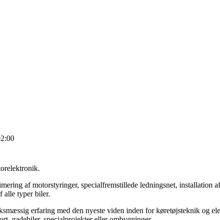
2:00
orelektronik.
imering af motorstyringer, specialfremstillede ledningsnet, installation
alle typer biler.
mæssig erfaring med den nyeste viden inden for køretøjsteknik og elekt
rt, gadebiler, specialprojekter eller ombygninger.