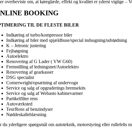
 er overbeviste om, at køreglæde, effekt og kvalitet er yderst vigtig
NLINE BOOKING
PTIMERING TIL DE FLESTE BILER
Indkøring af turbo/kompressor biler
Indkøring af biler med spjældhuse/special indsugning/udstødning
K – Jetronic justering
Fejlsøgning
Autoelektro
Renovering af G Lader ( VW G60)
Fremstilling af ledningsnet/Autoelektro
Renovering af gearkasser
DSG specialist
Cornerweight/opsætning af undervogn
Service og salg af opgraderings bremsekits
Service og salg af Webasto kabinevarmer
Partikelfilter rens
Autoværksted
Test/Rens af benzindyser
Nøddeskalleblæsning
r du yderligere spørgsmål om autoteknik, motorstyring eller rullefelts 