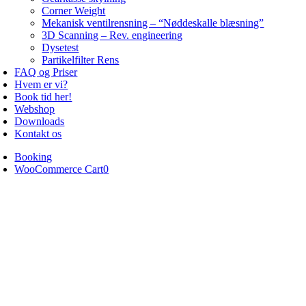
Corner Weight
Mekanisk ventilrensning – “Nøddeskalle blæsning”
3D Scanning – Rev. engineering
Dysetest
Partikelfilter Rens
FAQ og Priser
Hvem er vi?
Book tid her!
Webshop
Downloads
Kontakt os
Booking
WooCommerce Cart
0