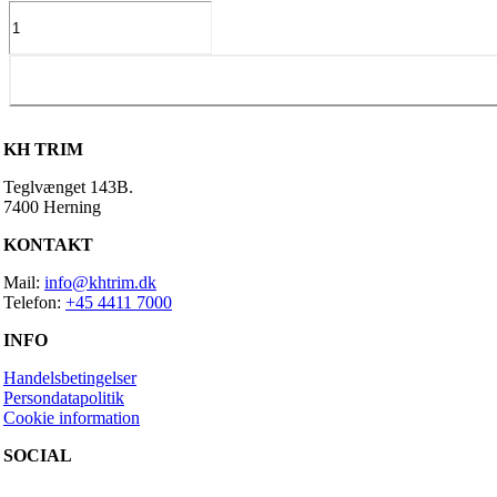
Bosch
Bankesensor
antal
KH TRIM
Teglvænget 143B.
7400 Herning
KONTAKT
Mail:
info@khtrim.dk
Telefon:
+45 4411 7000
INFO
Handelsbetingelser
Persondatapolitik
Cookie information
SOCIAL