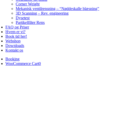
Corner Weight
Mekanisk ventilrensning – “Nøddeskalle blæsning”
3D Scanning – Rev. engineering
Dysetest
Partikelfilter Rens
FAQ og Priser
Hvem er vi?
Book tid her!
Webshop
Downloads
Kontakt os
Booking
WooCommerce Cart
0