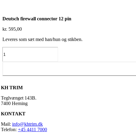
Deutsch firewall connector 12 pin
kr.
595,00
Leveres som sæt med han/hun og stikben.
Deutsch
firewall
connector
12
pin
antal
KH TRIM
Teglvænget 143B.
7400 Herning
KONTAKT
Mail:
info@khtrim.dk
Telefon:
+45 4411 7000