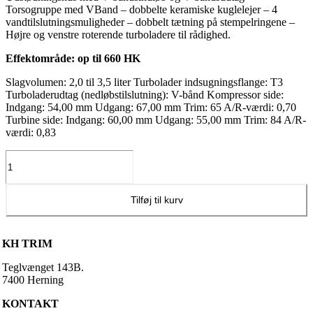
Torsogruppe med VBand – dobbelte keramiske kuglelejer – 4
vandtilslutningsmuligheder – dobbelt tætning på stempelringene –
Højre og venstre roterende turboladere til rådighed.
Effektområde: op til 660 HK
Slagvolumen: 2,0 til 3,5 liter Turbolader indsugningsflange: T3
Turboladerudtag (nedløbstilslutning): V-bånd Kompressor side:
Indgang: 54,00 mm Udgang: 67,00 mm Trim: 65 A/R-værdi: 0,70
Turbine side: Indgang: 60,00 mm Udgang: 55,00 mm Trim: 84 A/R-
værdi: 0,83
Garrett
G30-
660
Turbolader
Tilføj til kurv
0.83
A/R
T3
KH TRIM
/
V-
Teglvænget 143B.
Band
7400 Herning
antal
KONTAKT