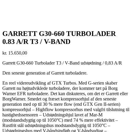
GARRETT G30-660 TURBOLADER
0.83 A/R T3 / V-BAND
kr.
15.650,00
Garrett G30-660 Turbolader T3 / V-Band udstødning / 0,83 A/R
Den seneste generation af Garrett turboladere.
En reel videreudvikling af GTX Turbos. Med G-serien skaber
Garrett nu højtudviklede turboladere, der kommer tæt på Borg
Warner EFR turboladere. Det kan diskuteres, om det er Garrett eller
BorgWarner. Smedet og fræset kompressorhjul af den seneste
generation med op til 30 % mere flow (end GTX Gen II-serien)
kompressorhjul – Highflow kompressorhus med valgfri tilslutning til
hastighedssensoren – Udstødningshjul lavet af Mar-M
(modstandsdygtig op til 1050°C) med 74 % mere effektivitet –
Rustfrit stål udstødningshus modstandsdygtig til 1050°C –
Udstødningshus med V-båndsindløb og V-båndsudtag –