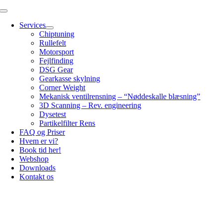
Skip
Toggle
to
Navigation
Services
content
Chiptuning
Rullefelt
Motorsport
Fejlfinding
DSG Gear
Gearkasse skylning
Corner Weight
Mekanisk ventilrensning – “Nøddeskalle blæsning”
3D Scanning – Rev. engineering
Dysetest
Partikelfilter Rens
FAQ og Priser
Hvem er vi?
Book tid her!
Webshop
Downloads
Kontakt os