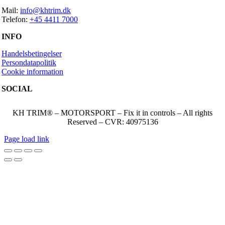
Mail:
info@khtrim.dk
Telefon:
+45 4411 7000
INFO
Handelsbetingelser
Persondatapolitik
Cookie information
SOCIAL
KH TRIM® – MOTORSPORT – Fix it in controls – All rights
Reserved – CVR: 40975136
Page load link
Go
to
Top