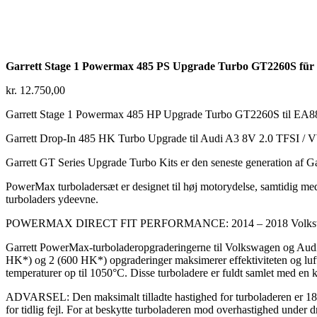
Garrett Stage 1 Powermax 485 PS Upgrade Turbo GT2260S für 
kr.
12.750,00
Garrett Stage 1 Powermax 485 HP Upgrade Turbo GT2260S til EA88
Garrett Drop-In 485 HK Turbo Upgrade til Audi A3 8V 2.0 TFSI /
Garrett GT Series Upgrade Turbo Kits er den seneste generation af
PowerMax turboladersæt er designet til høj motorydelse, samtidig med
turboladers ydeevne.
POWERMAX DIRECT FIT PERFORMANCE: 2014 – 2018 Volkswagen /
Garrett PowerMax-turboladeropgraderingerne til Volkswagen og Audi 2
HK*) og 2 (600 HK*) opgraderinger maksimerer effektiviteten og lufts
temperaturer op til 1050°C. Disse turboladere er fuldt samlet med en 
ADVARSEL: Den maksimalt tilladte hastighed for turboladeren er 185.0
for tidlig fejl. For at beskytte turboladeren mod overhastighed under 