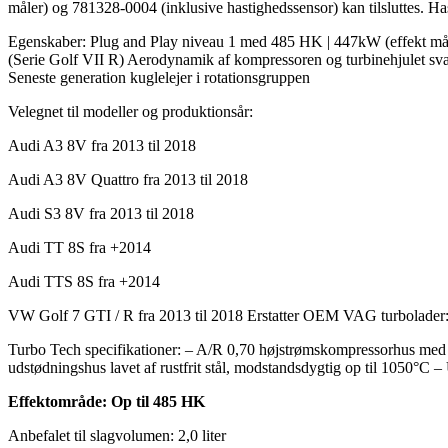
måler) og 781328-0004 (inklusive hastighedssensor) kan tilsluttes. Has
Egenskaber: Plug and Play niveau 1 med 485 HK | 447kW (effekt må
(Serie Golf VII R) Aerodynamik af kompressoren og turbinehjulet svare
Seneste generation kuglelejer i rotationsgruppen
Velegnet til modeller og produktionsår:
Audi A3 8V fra 2013 til 2018
Audi A3 8V Quattro fra 2013 til 2018
Audi S3 8V fra 2013 til 2018
Audi TT 8S fra +2014
Audi TTS 8S fra +2014
VW Golf 7 GTI / R fra 2013 til 2018 Erstatter OEM VAG turb
Turbo Tech specifikationer: – A/R 0,70 højstrømskompressorhus med v
udstødningshus lavet af rustfrit stål, modstandsdygtig op til 1050°C 
Effektområde: Op til 485 HK
Anbefalet til slagvolumen: 2,0 liter