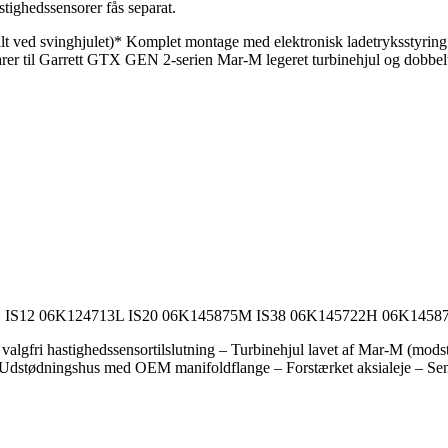
tighedssensorer fås separat.
lt ved svinghjulet)* Komplet montage med elektronisk ladetrykssty
r til Garrett GTX GEN 2-serien Mar-M legeret turbinehjul og dobbelt-scr
olader: IS12 06K124713L IS20 06K145875M IS38 06K145722H 06K1
algfri hastighedssensortilslutning – Turbinehjul lavet af Mar-M (mod
– Udstødningshus med OEM manifoldflange – Forstærket aksialeje – Senes