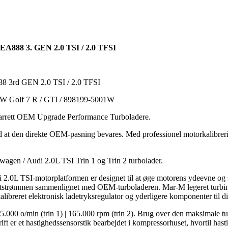
EA888 3. GEN 2.0 TSI / 2.0 TFSI
8 3rd GEN 2.0 TSI / 2.0 TFSI
 VW Golf 7 R / GTI / 898199-5001W
 Garrett OEM Upgrade Performance Turboladere.
 at den direkte OEM-pasning bevares. Med professionel motorkalibrerin
 Audi 2.0L TSI Trin 1 og Trin 2 turbolader.
.0L TSI-motorplatformen er designet til at øge motorens ydeevne og s
trømmen sammenlignet med OEM-turboladeren. Mar-M legeret turbinehjul 
kalibreret elektronisk ladetryksregulator og yderligere komponenter ti
00 o/min (trin 1) | 165.000 rpm (trin 2). Brug over den maksimale tur
drift er et hastighedssensorstik bearbejdet i kompressorhuset, hvortil 