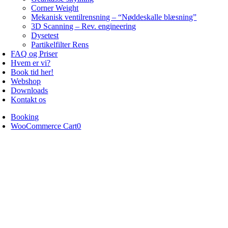
Corner Weight
Mekanisk ventilrensning – “Nøddeskalle blæsning”
3D Scanning – Rev. engineering
Dysetest
Partikelfilter Rens
FAQ og Priser
Hvem er vi?
Book tid her!
Webshop
Downloads
Kontakt os
Booking
WooCommerce Cart
0