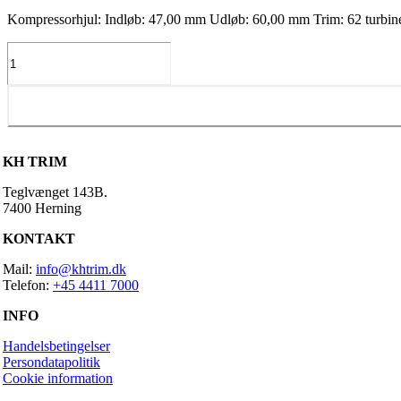
Kompressorhjul: Indløb: 47,00 mm Udløb: 60,00 mm Trim: 62 turbin
Garrett
Stage
1
Powermax
485
PS
Upgrade
KH TRIM
Turbo
GT2260S
Teglvænget 143B.
für
7400 Herning
EA888
3.
KONTAKT
GEN
2.0
Mail:
info@khtrim.dk
TSI
Telefon:
+45 4411 7000
/
2.0
INFO
TFSI
antal
Handelsbetingelser
Persondatapolitik
Cookie information