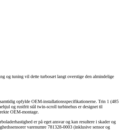
g og tuning vil dette turbosæt langt overstige den almindelige
amtidig opfylde OEM-installationsspecifikationerne. Trin 1 (485
og rustfrit stål twin-scroll turbinehus er designet til
l direkte OEM-montage.
boladerhastighed er på eget ansvar og kan resultere i skader og
hastighedssensorer varenumre 781328-0003 (inklusive sensor og