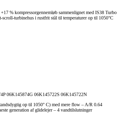
ring +17 % kompressorgennemløb sammenlignet med IS38 Turbo
oll-turbinehus i rustfrit stål til temperaturer op til 1050°C
45874P 06K145874G 06K145722S 06K145722N
standsdygtig op til 1050° C) med mere flow – A/R 0.64
te generation af glidelejer – 4 vandtilslutninger