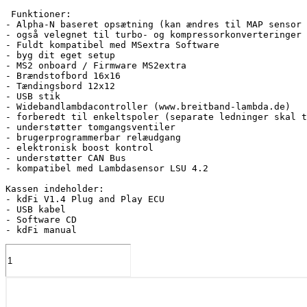
 Funktioner:

- Alpha-N baseret opsætning (kan ændres til MAP sensor 
- også velegnet til turbo- og kompressorkonverteringer

- Fuldt kompatibel med MSextra Software

- byg dit eget setup

- MS2 onboard / Firmware MS2extra

- Brændstofbord 16x16

- Tændingsbord 12x12

- USB stik

- Widebandlambdacontroller (www.breitband-lambda.de)

- forberedt til enkeltspoler (separate ledninger skal t
- understøtter tomgangsventiler

- brugerprogrammerbar relæudgang

- elektronisk boost kontrol

- understøtter CAN Bus

- kompatibel med Lambdasensor LSU 4.2

Kassen indeholder:

- kdFi V1.4 Plug and Play ECU

- USB kabel

- Software CD

- kdFi manual
kdFi
V1.4
PNP
BMW
S38B36