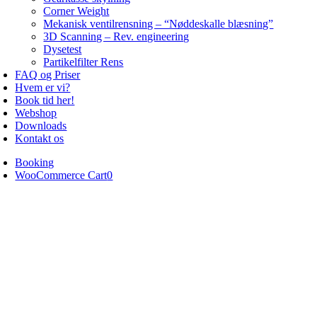
Corner Weight
Mekanisk ventilrensning – “Nøddeskalle blæsning”
3D Scanning – Rev. engineering
Dysetest
Partikelfilter Rens
FAQ og Priser
Hvem er vi?
Book tid her!
Webshop
Downloads
Kontakt os
Booking
WooCommerce Cart
0