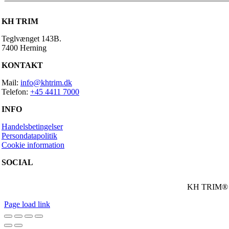
antal
KH TRIM
Teglvænget 143B.
7400 Herning
KONTAKT
Mail:
info@khtrim.dk
Telefon:
+45 4411 7000
INFO
Handelsbetingelser
Persondatapolitik
Cookie information
SOCIAL
KH TRIM® – 
Page load link