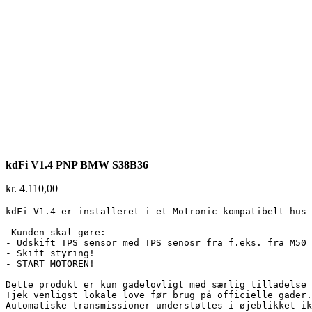
kdFi V1.4 PNP BMW S38B36
kr.
4.110,00
kdFi V1.4 er installeret i et Motronic-kompatibelt hus 
 Kunden skal gøre:

- Udskift TPS sensor med TPS senosr fra f.eks. fra M50 
- Skift styring!

- START MOTOREN!

Dette produkt er kun gadelovligt med særlig tilladelse 
Tjek venligst lokale love før brug på officielle gader.

Automatiske transmissioner understøttes i øjeblikket ik