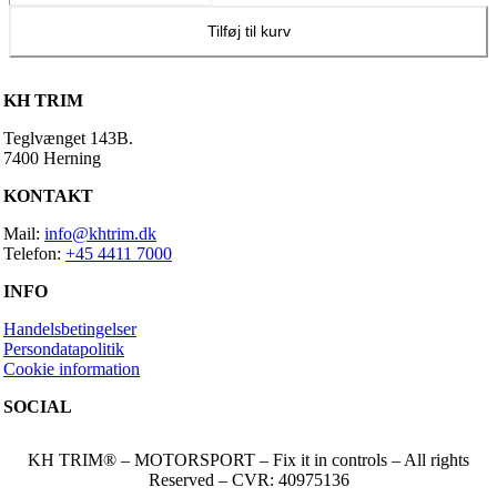
6
injectors
Tilføj til kurv
–
850ccm
Siemens
KH TRIM
EV6
antal
Teglvænget 143B.
7400 Herning
KONTAKT
Mail:
info@khtrim.dk
Telefon:
+45 4411 7000
INFO
Handelsbetingelser
Persondatapolitik
Cookie information
SOCIAL
KH TRIM® – MOTORSPORT – Fix it in controls – All rights
Reserved – CVR: 40975136