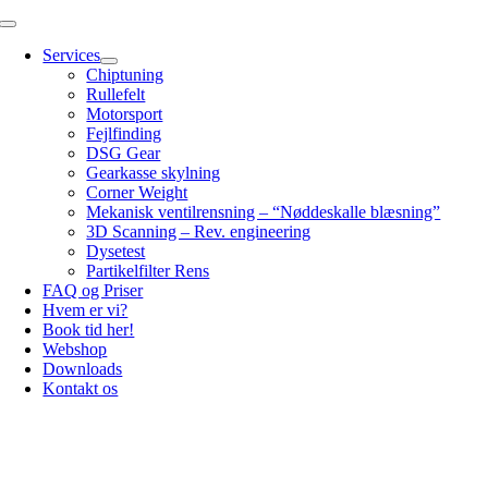
Skip
Toggle
to
Navigation
Services
content
Chiptuning
Rullefelt
Motorsport
Fejlfinding
DSG Gear
Gearkasse skylning
Corner Weight
Mekanisk ventilrensning – “Nøddeskalle blæsning”
3D Scanning – Rev. engineering
Dysetest
Partikelfilter Rens
FAQ og Priser
Hvem er vi?
Book tid her!
Webshop
Downloads
Kontakt os