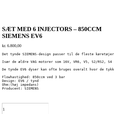
SÆT MED 6 INJECTORS – 850CCM
SIEMENS EV6
kr.
6.800,00
Det tynde SIEMENS-design passer til de fleste køretøjer
Især de ældre VAG motorer som 16V, VR6, V5, S2/RS2, S4 
De tynde EV6 dyser kan ofte bruges overalt hvor de tykk
Flowhastighed: 850ccm ved 3 bar

Design: EV6 / tynd

Ohm:(høj impedans)

Producent: SIEMENS
Sæt
med