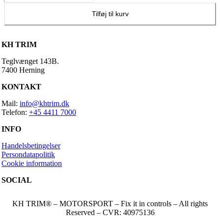
4
injectors
Tilføj til kurv
–
850ccm
Siemens
KH TRIM
EV6
antal
Teglvænget 143B.
7400 Herning
KONTAKT
Mail:
info@khtrim.dk
Telefon:
+45 4411 7000
INFO
Handelsbetingelser
Persondatapolitik
Cookie information
SOCIAL
KH TRIM® – MOTORSPORT – Fix it in controls – All rights
Reserved – CVR: 40975136