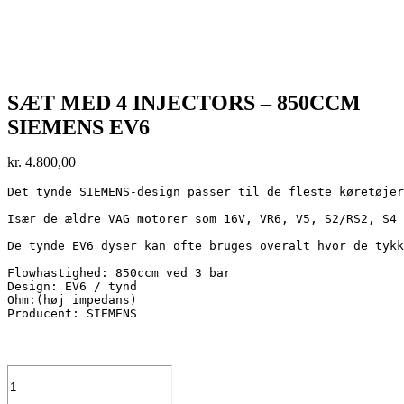
SÆT MED 4 INJECTORS – 850CCM
SIEMENS EV6
kr.
4.800,00
Det tynde SIEMENS-design passer til de fleste køretøjer
Især de ældre VAG motorer som 16V, VR6, V5, S2/RS2, S4 
De tynde EV6 dyser kan ofte bruges overalt hvor de tykk
Flowhastighed: 850ccm ved 3 bar

Design: EV6 / tynd

Ohm:(høj impedans)

Producent: SIEMENS
Sæt
med