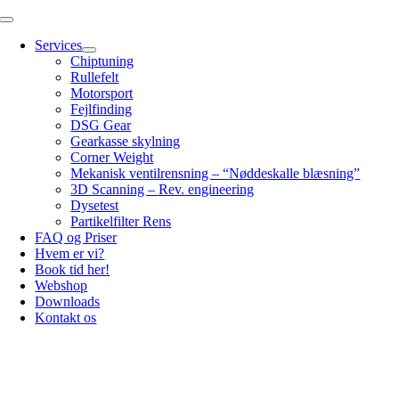
Skip
Toggle
to
Navigation
Services
content
Chiptuning
Rullefelt
Motorsport
Fejlfinding
DSG Gear
Gearkasse skylning
Corner Weight
Mekanisk ventilrensning – “Nøddeskalle blæsning”
3D Scanning – Rev. engineering
Dysetest
Partikelfilter Rens
FAQ og Priser
Hvem er vi?
Book tid her!
Webshop
Downloads
Kontakt os