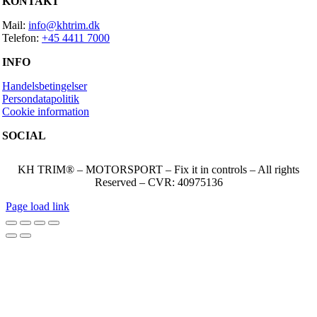
KONTAKT
Mail:
info@khtrim.dk
Telefon:
+45 4411 7000
INFO
Handelsbetingelser
Persondatapolitik
Cookie information
SOCIAL
KH TRIM® – MOTORSPORT – Fix it in controls – All rights
Reserved – CVR: 40975136
Page load link
Go
to
Top