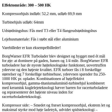
Effektområde: 300 – 500 HK
Kompressorhjuls indløb: 52,2 mm, udløb 69,9 mm
Turbinehjuls udløb: 64mm
Udstødningshus: Fås med T3 eller T4 flangeudstødningshus
Lejehusmateriale: Fås i støbt stål eller aluminium
Varebilleder er kun eksempelbilleder!
BorgWarner EFR Turbolader blev designet og bygget med ét mål
for øje: at dominere på gaden, banen og 1/4 mile. BorgWarner EFR
turboladere har de nyeste højteknologiske funktioner, uovertruffen
ydeevne og den højeste kvalitet. EFR turboer fås i 8 forskellige
størrelser og 7 forskellige turbinehuse, ydeevnen spænder fra 250-
1000 HK pr. oplader. Kombinationen af ​​højeffektivt
kompressorhjul, gamma-titaniumaluminid-turbinehjul kombineret
med keramisk kuglelejeteknologi hæver barren for racerturboladere
og repræsenterer det højeste niveau inden for
racerturboladerteknologi.
Kompressor side: – Smedet og fræset kompressorhjul, ekstrem let og
maksimal styrke mod høje ladetryk, udvidet spidsteknologi –