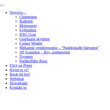
Skip
Toggle
to
Navigation
Services
content
Chiptuning
Rullefelt
Motorsport
Fejlfinding
DSG Gear
Gearkasse skylning
Corner Weight
Mekanisk ventilrensning – “Nøddeskalle blæsning”
3D Scanning – Rev. engineering
Dysetest
Partikelfilter Rens
FAQ og Priser
Hvem er vi?
Book tid her!
Webshop
Downloads
Kontakt os