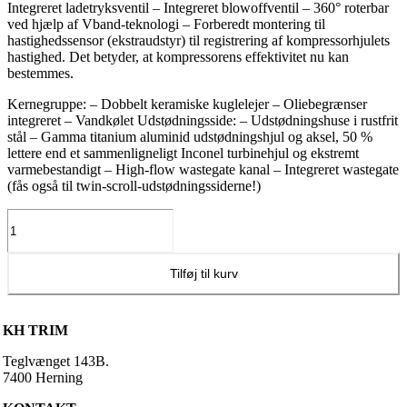
Integreret ladetryksventil – Integreret blowoffventil – 360° roterbar
ved hjælp af Vband-teknologi – Forberedt montering til
hastighedssensor (ekstraudstyr) til registrering af kompressorhjulets
hastighed. Det betyder, at kompressorens effektivitet nu kan
bestemmes.
Kernegruppe: – Dobbelt keramiske kuglelejer – Oliebegrænser
integreret – Vandkølet Udstødningsside: – Udstødningshuse i rustfrit
stål – Gamma titanium aluminid udstødningshjul og aksel, 50 %
lettere end et sammenligneligt Inconel turbinehjul og ekstremt
varmebestandigt – High-flow wastegate kanal – Integreret wastegate
(fås også til twin-scroll-udstødningssiderne!)
Turbo
BorgWarner
EFR-
7064
Tilføj til kurv
antal
KH TRIM
Teglvænget 143B.
7400 Herning